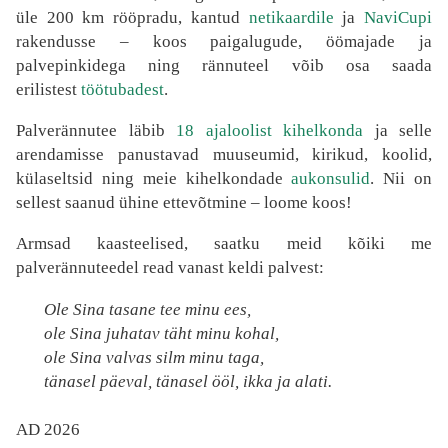
üle 200 km rööpradu, kantud
netikaardile
ja
NaviCupi
rakendusse – koos paigalugude, öömajade ja
palvepinkidega ning rännuteel võib osa saada
erilistest
töötubadest
.
Palverännutee läbib
18 ajaloolist kihelkonda
ja selle
arendamisse panustavad muuseumid, kirikud, koolid,
külaseltsid ning meie kihelkondade
aukonsulid
. Nii on
sellest saanud ühine ettevõtmine – loome koos!
Armsad kaasteelised, saatku meid kõiki me
palverännuteedel read vanast keldi palvest:
Ole Sina tasane tee minu ees,
ole Sina juhatav täht minu kohal,
ole Sina valvas silm minu taga,
tänasel päeval, tänasel ööl, ikka ja alati.
AD 2026