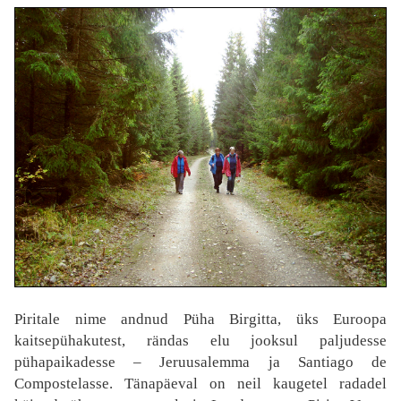
Piritale nime andnud Püha Birgitta, üks Euroopa
kaitsepühakutest, rändas elu jooksul paljudesse
pühapaikadesse – Jeruusalemma ja Santiago de
Compostelasse. Tänapäeval on neil kaugetel radadel