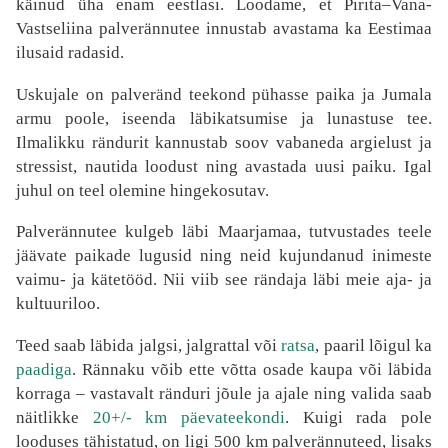
käinud üha enam eestlasi. Loodame, et Pirita–Vana-
Vastseliina palverännutee innustab avastama ka Eestimaa
ilusaid radasid.
Uskujale on palveränd teekond pühasse paika ja Jumala
armu poole, iseenda läbikatsumise ja lunastuse tee.
Ilmalikku rändurit kannustab soov vabaneda argielust ja
stressist, nautida loodust ning avastada uusi paiku. Igal
juhul on teel olemine hingekosutav.
Palverännutee kulgeb läbi Maarjamaa, tutvustades teele
jäävate paikade lugusid ning neid kujundanud inimeste
vaimu- ja kätetööd. Nii viib see rändaja läbi meie aja- ja
kultuuriloo.
Teed saab läbida jalgsi, jalgrattal või
ratsa
, paaril lõigul ka
paadiga
. Rännaku võib ette võtta osade kaupa või läbida
korraga – vastavalt ränduri jõule ja ajale ning valida saab
näitlikke
20+/- km päevateekondi
. Kuigi rada pole
looduses tähistatud, on ligi 500 km palverännuteed, lisaks