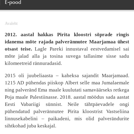
E-pood
Avaleht
2012. aastal hakkas Pirita kloostri sõprade ringis
idanema mõte rajada palverännutee Maarjamaa ühest
otsast teise.
Lagle Pareki innustaval eestvedamisel sai
mõte jalad alla ja tosina suvega tallasime sisse sadu
kilomeetreid rännuradasid.
2015 oli juubeliaasta – kaheksa sajandit Maarjamaad.
1215 AD pühendas piiskop Albert selle maa Jumalaemale
ning palveränd Ema maale kuulutati samaväärseks retkega
Poja maale Palestiinasse. 2018. aastal möödus sada aastat
Eesti Vabariigi sünnist. Neile tähtpäevadele ongi
pühendatud palverännutee Pirita kloostrist Vastseliina
linnusekabelini – paikadeni, mis olid palverändurite
sihtkohad juba keskajal.