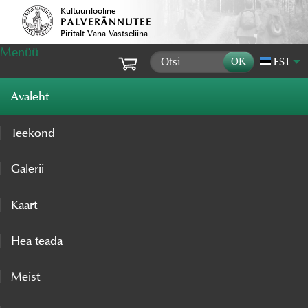
Kultuurilooline
PALVERÄNNUTEE
Piritalt Vana-Vastseliina
Menüü
EST
Avaleht
Teekond
Galerii
Kaart
Hea teada
Meist