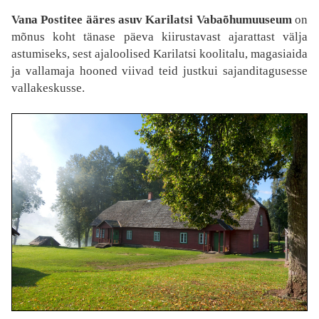
Vana Postitee ääres asuv Karilatsi Vabaõhumuuseum
on
mõnus koht tänase päeva kiirustavast ajarattast välja
astumiseks, sest ajaloolised Karilatsi koolitalu, magasiaida
ja vallamaja hooned viivad teid justkui sajanditagusesse
vallakeskusse.