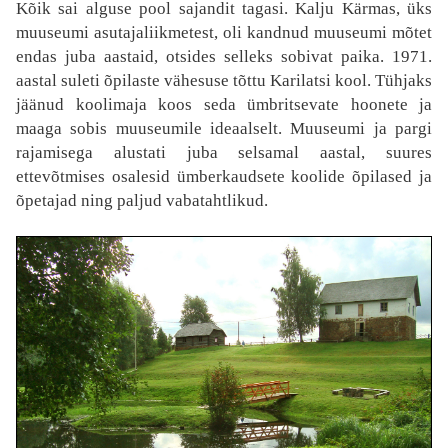
Kõik sai alguse pool sajandit tagasi. Kalju Kärmas, üks
muuseumi asutajaliikmetest, oli kandnud muuseumi mõtet
endas juba aastaid, otsides selleks sobivat paika. 1971.
aastal suleti õpilaste vähesuse tõttu Karilatsi kool. Tühjaks
jäänud koolimaja koos seda ümbritsevate hoonete ja
maaga sobis muuseumile ideaalselt. Muuseumi ja pargi
rajamisega alustati juba selsamal aastal, suures
ettevõtmises osalesid ümberkaudsete koolide õpilased ja
õpetajad ning paljud vabatahtlikud.