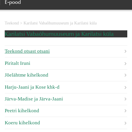
E-pood
Teekond
>
Karilatsi Vabaõhumuuseum ja Karilatsi küla
Karilatsi Vabaõhumuuseum ja Karilatsi küla
Teekond otsast otsani
Piritalt Iruni
Jõelähtme kihelkond
Harju-Jaani ja Kose khk-d
Järva-Madise ja Järva-Jaani
Peetri kihelkond
Koeru kihelkond