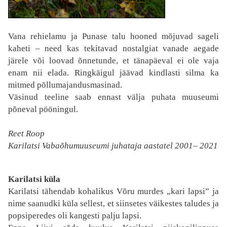
Vana rehielamu ja Punase talu hooned mõjuvad sageli
kaheti – need kas tekitavad nostalgiat vanade aegade
järele või loovad õnnetunde, et tänapäeval ei ole vaja
enam nii elada. Ringkäigul jäävad kindlasti silma ka
mitmed põllumajandusmasinad.
Väsinud teeline saab ennast välja puhata muuseumi
põneval pööningul.
Reet Roop
Karilatsi Vabaõhumuuseumi juhataja aastatel 2001– 2021
Karilatsi küla
Karilatsi tähendab kohalikus Võru murdes „kari lapsi” ja
nime saanudki küla sellest, et siinsetes väikestes taludes ja
popsiperedes oli kangesti palju lapsi.