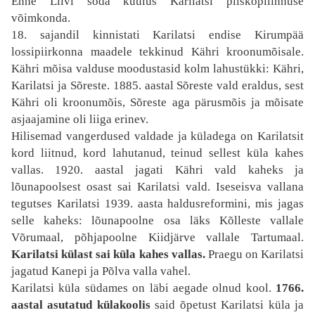
Enne Liivi sõda kuulus Karilatsi piiskopilinnuse
võimkonda.
18. sajandil kinnistati Karilatsi endise Kirumpää
lossipiirkonna maadele tekkinud Kähri kroonumõisale.
Kähri mõisa valduse moodustasid kolm lahustükki: Kähri,
Karilatsi ja Sõreste. 1885. aastal Sõreste vald eraldus, sest
Kähri oli kroonumõis, Sõreste aga pärusmõis ja mõisate
asjaajamine oli liiga erinev.
Hilisemad vangerdused valdade ja küladega on Karilatsit
kord liitnud, kord lahutanud, teinud sellest küla kahes
vallas. 1920. aastal jagati Kähri vald kaheks ja
lõunapoolsest osast sai Karilatsi vald. Iseseisva vallana
tegutses Karilatsi 1939. aasta haldusreformini, mis jagas
selle kaheks: lõunapoolne osa läks Kõlleste vallale
Võrumaal, põhjapoolne Kiidjärve vallale Tartumaal.
Karilatsi külast sai küla kahes vallas.
Praegu on Karilatsi
jagatud Kanepi ja Põlva valla vahel.
Karilatsi küla südames on läbi aegade olnud kool.
1766.
aastal asutatud külakoolis
said õpetust Karilatsi küla ja