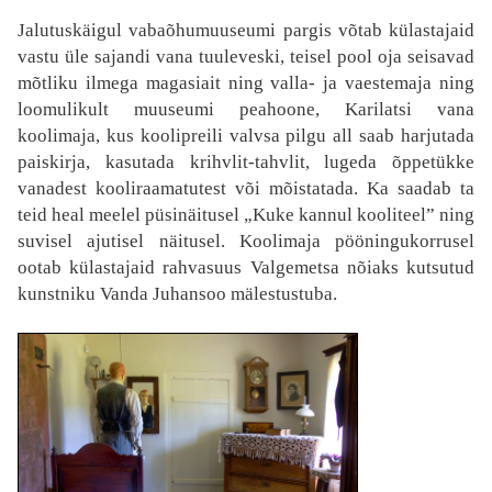
Jalutuskäigul vabaõhumuuseumi pargis võtab külastajaid
vastu üle sajandi vana tuuleveski, teisel pool oja seisavad
mõtliku ilmega magasiait ning valla- ja vaestemaja ning
loomulikult muuseumi peahoone, Karilatsi vana
koolimaja, kus koolipreili valvsa pilgu all saab harjutada
paiskirja, kasutada krihvlit-tahvlit, lugeda õppetükke
vanadest kooliraamatutest või mõistatada. Ka saadab ta
teid heal meelel püsinäitusel „Kuke kannul kooliteel” ning
suvisel ajutisel näitusel. Koolimaja pööningukorrusel
ootab külastajaid rahvasuus Valgemetsa nõiaks kutsutud
kunstniku Vanda Juhansoo mälestustuba.