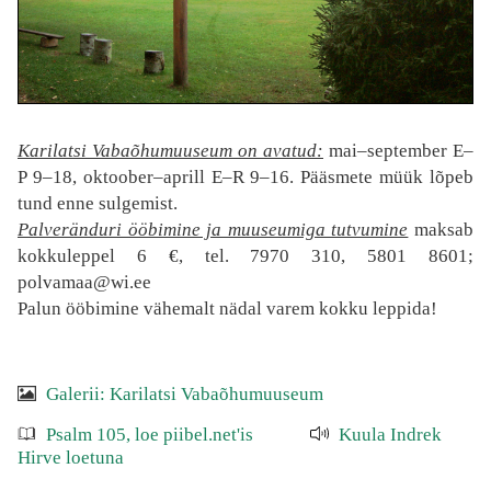
Karilatsi Vabaõhumuuseum on avatud:
mai–september E–
P 9–18, oktoober–aprill E–R 9–16. Pääsmete müük lõpeb
tund enne sulgemist.
Palveränduri ööbimine ja muuseumiga tutvumine
maksab
kokkuleppel 6 €, tel. 7970 310, 5801 8601;
polvamaa@wi.ee
Palun ööbimine vähemalt nädal varem kokku leppida!
Galerii: Karilatsi Vabaõhumuuseum
Psalm 105, loe piibel.net'is
Kuula Indrek
Hirve loetuna