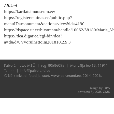
Allikad
https://karilatsimuuseum.ee/
https://register.muinas.ee/public.php?
menuID=monument&action=view&id=4190
https://dspace.ut.ee/bitstream/handle/10062/58180/Maris_V
https://dea.digar.ee/cgi-bin/dea?
a=d&d=JVvoruinsttoim201810.2.9.3
Palverännutee MTÜ | reg 80586095 | Merivälja tee 18, 11911
Tallinn | info@palverand.ee
© Kõik tekstid, fotod ja kaart. www.palverand.ee, 2014–2026.
Design by DPA
powered by
AXIS CMS