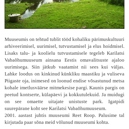
Muuseumis on tehtud tublit tööd kohaliku pärimuskultuuri
arhiveerimisel, uurimisel, tutvustamisel ja elus hoidmisel.
Lisaks talu- ja koolielu tutvustamisele tegeleb Karilatsi
Vabaõhumuuseum ainsana Eestis omavalitsuste ajaloo
uurimisega. Siin jätkub vaatamist nii sees kui väljas.
Lahke loodus on kinkinud künkliku maastiku ja vuliseva
Piigaste oja, inimesed on loonud endise võsastunud metsa
kohale imetlusväärse mitmekesise pargi. Kaunis pargis on
peetud kontserte, külapäevi ja kokkutulekuid. Ja muidugi
on see omaette uitajate unistuste park. Igatpidi
suurepärane koht see Karilatsi Vabaõhumuuseum.
2001. aastast juhtis muuseumi Reet Roop. Palusime tal
kirjutada paar sõna meid võlunud muuseumi kohta.