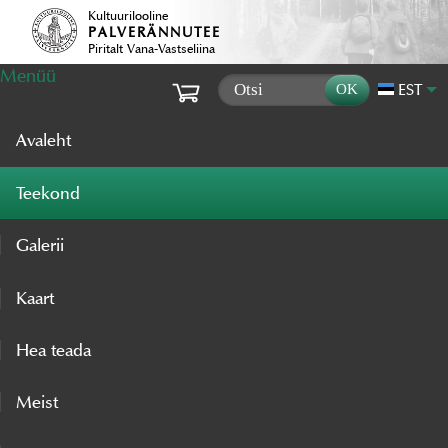
Kultuurilooline
PALVERÄNNUTEE
Piritalt Vana-Vastseliina
Menüü
EST
Avaleht
Teekond
Galerii
Kaart
Hea teada
Meist