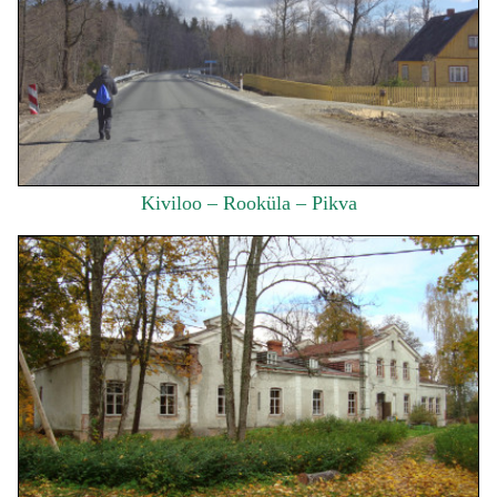
Kiviloo – Rooküla – Pikva