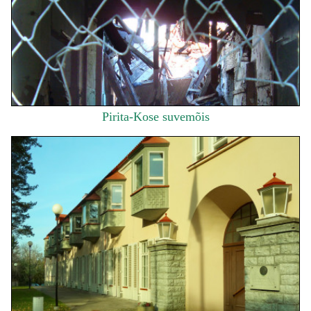
Pirita-Kose suvemõis