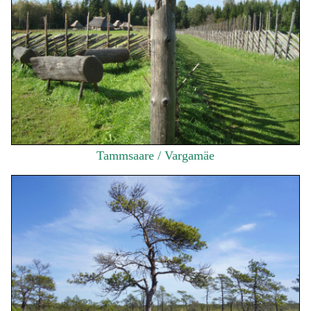
Tammsaare / Vargamäe