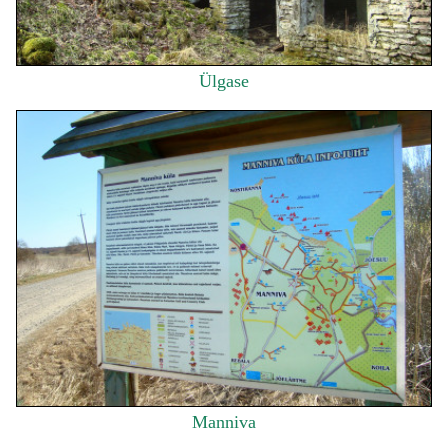
Ülgase
Manniva