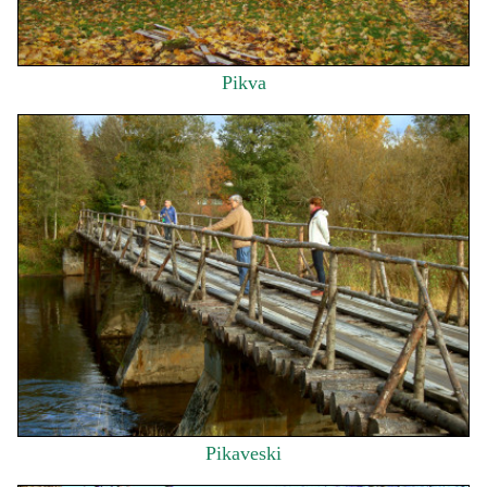
Pikva
Pikaveski