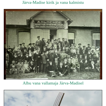
Järva-Madise kirik ja vana kalmistu
Albu vana vallamaja Järva-Madisel