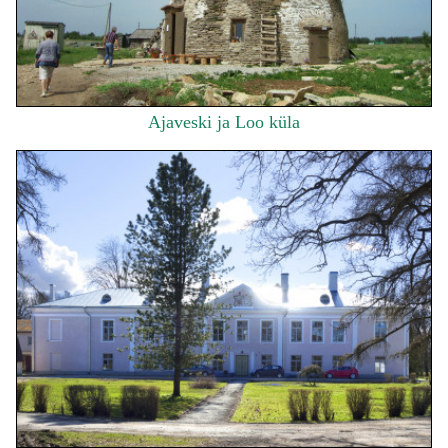
Ajaveski ja Loo küla