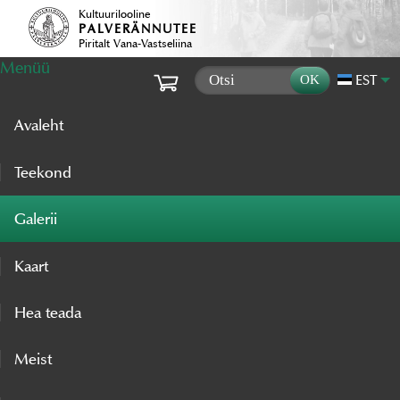
Kultuurilooline
PALVERÄNNUTEE
Piritalt Vana-Vastseliina
Menüü
EST
Avaleht
Teekond
Galerii
Kaart
Hea teada
Meist